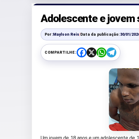
Adolescente e jovem 
Por:
Maylson Reis
/
Data da publicação:
30/01/202
COMPARTILHE:
F
X
W
T
a
h
e
c
a
l
e
t
e
b
s
g
o
A
r
o
p
a
k
p
m
Um jovem de 18 anos e um adolescente de 15