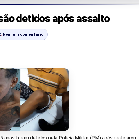
são detidos após assalto
6
/
Nenhum comentário
 anos foram detidos pela Polícia Militar (PM) após praticarem