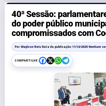
40ª Sessão: parlamentar
do poder público municipa
compromissados com Co
Por:
Maylson Reis
/
Data da publicação:
11/12/2025
/
Nenhum co
COMPARTILHE:
F
X
W
T
a
h
e
c
a
l
e
t
e
b
s
g
o
A
r
o
p
a
k
p
m