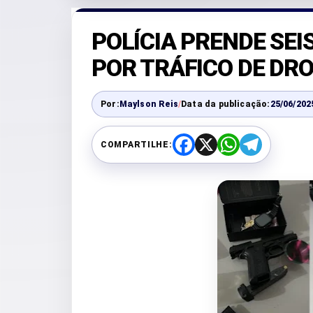
POLÍCIA PRENDE SEI
POR TRÁFICO DE DRO
Por:
Maylson Reis
/
Data da publicação:
25/06/202
COMPARTILHE:
F
X
W
T
a
h
e
c
a
l
e
t
e
b
s
g
o
A
r
o
p
a
k
p
m