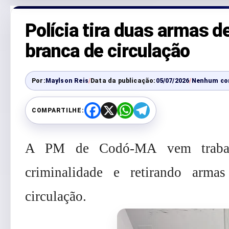
Polícia tira duas armas 
branca de circulação
Por:
Maylson Reis
/
Data da publicação:
05/07/2026
/
Nenhum co
COMPARTILHE:
F
X
W
T
a
h
e
c
a
l
e
t
e
A PM de Codó-MA vem trabal
b
s
g
o
A
r
o
p
a
criminalidade e retirando arm
k
p
m
circulação.