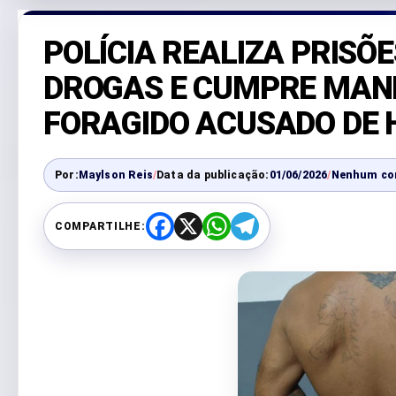
POLÍCIA REALIZA PRISÕE
DROGAS E CUMPRE MAN
FORAGIDO ACUSADO DE 
Por:
Maylson Reis
/
Data da publicação:
01/06/2026
/
Nenhum co
COMPARTILHE:
F
X
W
T
a
h
e
c
a
l
e
t
e
b
s
g
o
A
r
o
p
a
k
p
m