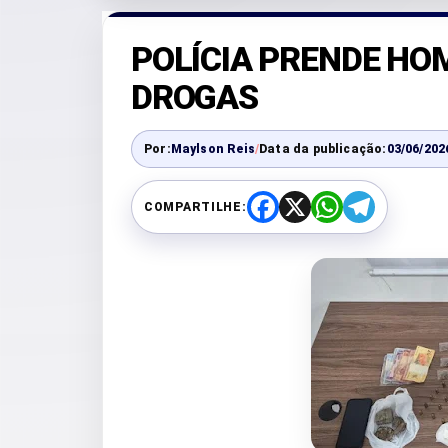
POLÍCIA PRENDE HO
DROGAS
Por:
Maylson Reis
/
Data da publicação:
03/06/202
COMPARTILHE:
F
X
W
T
a
h
e
c
a
l
e
t
e
b
s
g
o
A
r
o
p
a
k
p
m