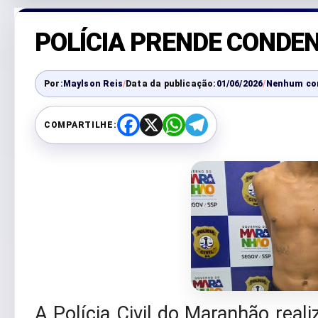
POLÍCIA PRENDE CONDE
Por:
Maylson Reis
/
Data da publicação:
01/06/2026
/
Nenhum co
COMPARTILHE:
F
X
W
T
a
h
e
c
a
l
e
t
e
b
s
g
o
A
r
o
p
a
k
p
m
A Polícia Civil do Maranhão real