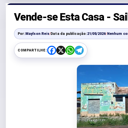
Vende-se Esta Casa - Sai
Por:
Maylson Reis
/
Data da publicação:
21/05/2026
/
Nenhum co
COMPARTILHE:
F
X
W
T
a
h
e
c
a
l
e
t
e
b
s
g
o
A
r
o
p
a
k
p
m