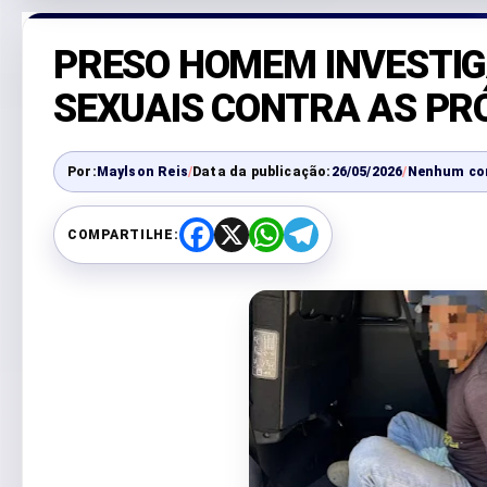
PRESO HOMEM INVESTIG
SEXUAIS CONTRA AS PR
Por:
Maylson Reis
/
Data da publicação:
26/05/2026
/
Nenhum co
COMPARTILHE:
F
X
W
T
a
h
e
c
a
l
e
t
e
b
s
g
o
A
r
o
p
a
k
p
m