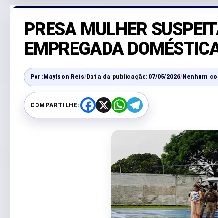
PRESA MULHER SUSPEIT
EMPREGADA DOMÉSTIC
Por:
Maylson Reis
/
Data da publicação:
07/05/2026
/
Nenhum co
COMPARTILHE:
F
X
W
T
a
h
e
c
a
l
e
t
e
b
s
g
o
A
r
o
p
a
k
p
m