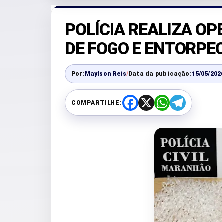
POLÍCIA REALIZA O
DE FOGO E ENTORPE
Por:
Maylson Reis
/
Data da publicação:
15/05/202
COMPARTILHE:
F
X
W
T
a
h
e
c
a
l
e
t
e
b
s
g
o
A
r
o
p
a
k
p
m