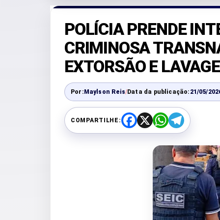
POLÍCIA PRENDE IN
CRIMINOSA TRANSN
EXTORSÃO E LAVAGE
Por:
Maylson Reis
/
Data da publicação:
21/05/202
COMPARTILHE:
F
X
W
T
a
h
e
c
a
l
e
t
e
b
s
g
o
A
r
o
p
a
k
p
m