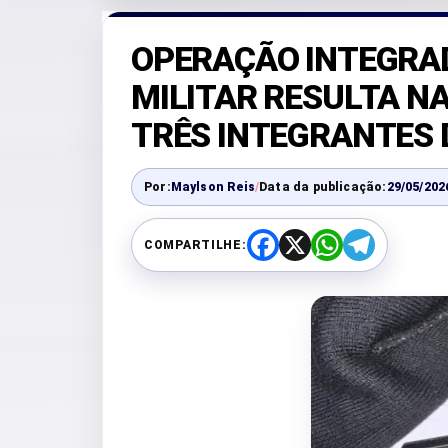
OPERAÇÃO INTEGRADA
MILITAR RESULTA N
TRÊS INTEGRANTES 
Por:
Maylson Reis
/
Data da publicação:
29/05/202
COMPARTILHE:
F
X
W
T
a
h
e
c
a
l
e
t
e
b
s
g
o
A
r
o
p
a
k
p
m