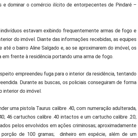
ais e dominar o comércio ilícito de entorpecentes de Pindaré –
 indivíduos estavam exibindo frequentemente armas de fogo e
nterior do imóvel. Diante das informações recebidas, as equipes
-se até o bairro Aline Salgado e, ao se aproximarem do imóvel, os
sa em frente à residência portando uma arma de fogo.
speito empreendeu fuga para o interior da residência, tentando
reendida. Durante as buscas, os policiais conseguiram de forma
o interior do imóvel.
nder uma pistola Taurus calibre .40, com numeração adulterada,
40; 46 cartuchos calibre .40 intactos e um cartucho calibre .20;
lizados pelos envolvidos em ações criminosas; aproximadamente
a porção de 100 gramas; dinheiro em espécie, além de um