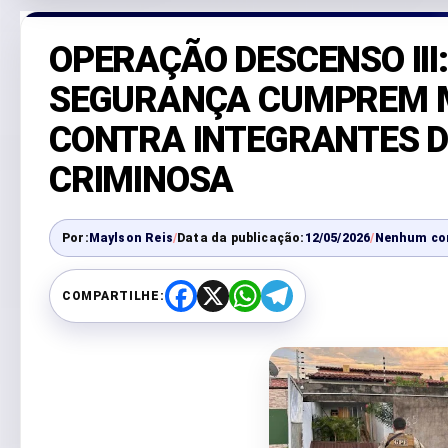
OPERAÇÃO DESCENSO III
SEGURANÇA CUMPREM M
CONTRA INTEGRANTES 
CRIMINOSA
Por:
Maylson Reis
/
Data da publicação:
12/05/2026
/
Nenhum co
COMPARTILHE:
F
X
W
T
a
h
e
c
a
l
e
t
e
b
s
g
o
A
r
o
p
a
k
p
m