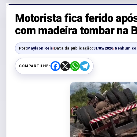
Motorista fica ferido ap
com madeira tombar na 
Por:
Maylson Reis
/
Data da publicação:
31/05/2026
/
Nenhum co
COMPARTILHE:
F
X
W
T
a
h
e
c
a
l
e
t
e
b
s
g
o
A
r
o
p
a
k
p
m