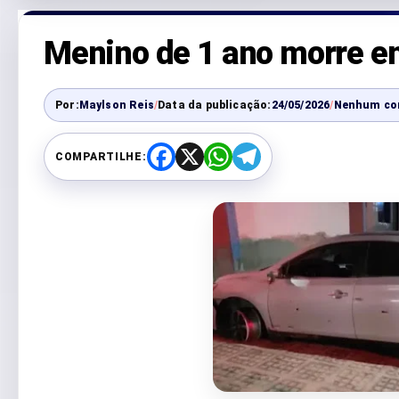
Menino de 1 ano morre em
Por:
Maylson Reis
/
Data da publicação:
24/05/2026
/
Nenhum co
COMPARTILHE:
F
X
W
T
a
h
e
c
a
l
e
t
e
b
s
g
o
A
r
o
p
a
k
p
m