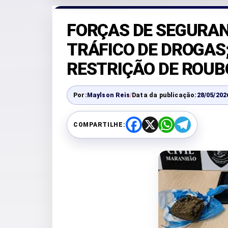
FORÇAS DE SEGURA
TRÁFICO DE DROGAS;
RESTRIÇÃO DE ROUB
Por:
Maylson Reis
/
Data da publicação:
28/05/202
COMPARTILHE:
F
X
W
T
a
h
e
c
a
l
e
t
e
b
s
g
o
A
r
o
p
a
k
p
m