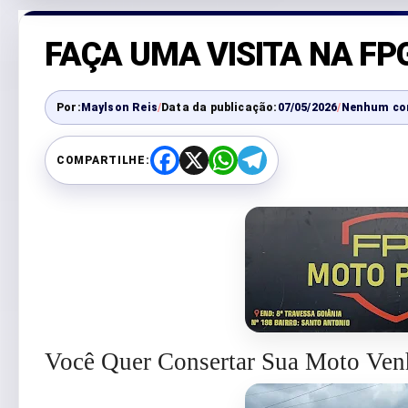
FAÇA UMA VISITA NA F
Por:
Maylson Reis
/
Data da publicação:
07/05/2026
/
Nenhum co
COMPARTILHE:
F
X
W
T
a
h
e
c
a
l
e
t
e
b
s
g
o
A
r
o
p
a
k
p
m
Você Quer Consertar Sua Moto V