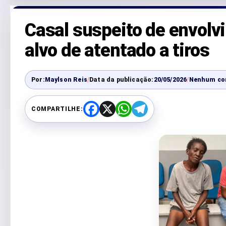
Casal suspeito de envolv
alvo de atentado a tiros
Por:
Maylson Reis
/
Data da publicação:
20/05/2026
/
Nenhum co
COMPARTILHE:
F
X
W
T
a
h
e
c
a
l
e
t
e
b
s
g
o
A
r
o
p
a
k
p
m