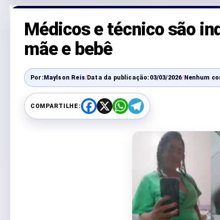
Médicos e técnico são in
mãe e bebê
Por:
Maylson Reis
/
Data da publicação:
03/03/2026
/
Nenhum co
COMPARTILHE:
F
X
W
T
a
h
e
c
a
l
e
t
e
b
s
g
o
A
r
o
p
a
k
p
m