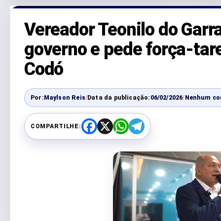
Vereador Teonilo do Garr
governo e pede força-tar
Codó
Por:
Maylson Reis
/
Data da publicação:
06/02/2026
/
Nenhum co
COMPARTILHE:
F
X
W
T
a
h
e
c
a
l
e
t
e
b
s
g
o
A
r
o
p
a
k
p
m