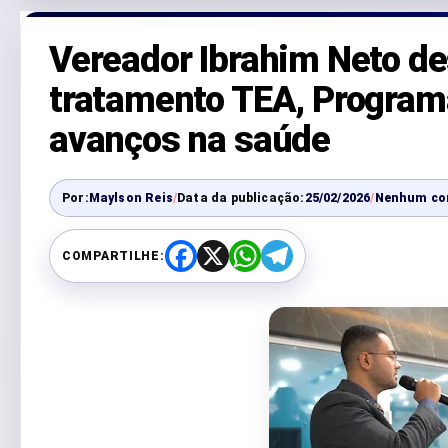
Vereador Ibrahim Neto de
tratamento TEA, Program
avanços na saúde
Por:
Maylson Reis
/
Data da publicação:
25/02/2026
/
Nenhum co
COMPARTILHE:
F
X
W
T
a
h
e
c
a
l
e
t
e
b
s
g
o
A
r
o
p
a
k
p
m