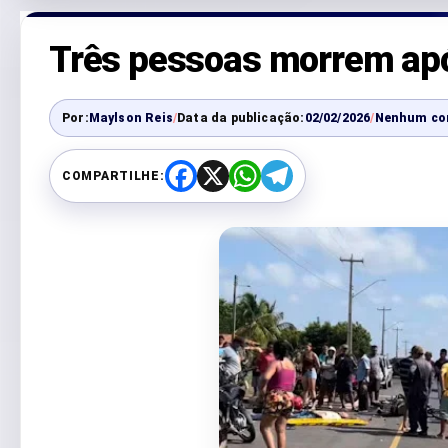
Três pessoas morrem apó
Por:
Maylson Reis
/
Data da publicação:
02/02/2026
/
Nenhum co
COMPARTILHE:
F
X
W
T
a
h
e
c
a
l
e
t
e
b
s
g
o
A
r
o
p
a
k
p
m