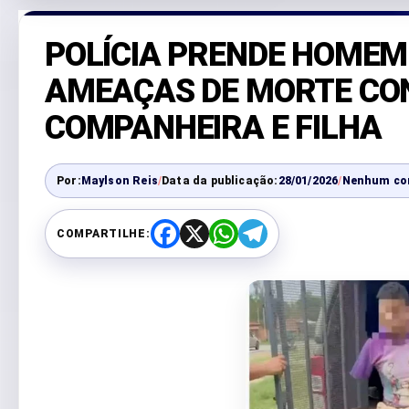
POLÍCIA PRENDE HOMEM
AMEAÇAS DE MORTE CO
COMPANHEIRA E FILHA
Por:
Maylson Reis
/
Data da publicação:
28/01/2026
/
Nenhum co
COMPARTILHE:
F
X
W
T
a
h
e
c
a
l
e
t
e
b
s
g
o
A
r
o
p
a
k
p
m