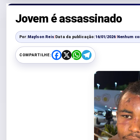
Jovem é assassinado
Por:
Maylson Reis
/
Data da publicação:
16/01/2026
/
Nenhum co
COMPARTILHE:
F
X
W
T
a
h
e
c
a
l
e
t
e
b
s
g
o
A
r
o
p
a
k
p
m