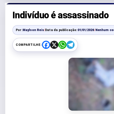
Indivíduo é assassinado
Por:
Maylson Reis
/
Data da publicação:
01/01/2026
/
Nenhum co
COMPARTILHE:
F
X
W
T
a
h
e
c
a
l
e
t
e
b
s
g
o
A
r
o
p
a
k
p
m