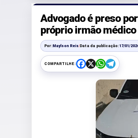
Advogado é preso por 
próprio irmão médico
Por:
Maylson Reis
/
Data da publicação:
17/01/202
COMPARTILHE:
F
X
W
T
a
h
e
c
a
l
e
t
e
b
s
g
o
A
r
o
p
a
k
p
m