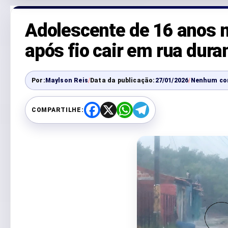
Adolescente de 16 anos 
após fio cair em rua dura
Por:
Maylson Reis
/
Data da publicação:
27/01/2026
/
Nenhum co
COMPARTILHE:
F
X
W
T
a
h
e
c
a
l
e
t
e
b
s
g
o
A
r
o
p
a
k
p
m