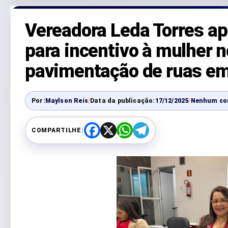
Vereadora Leda Torres ap
para incentivo à mulher n
pavimentação de ruas e
Por:
Maylson Reis
/
Data da publicação:
17/12/2025
/
Nenhum co
COMPARTILHE:
F
X
W
T
a
h
e
c
a
l
e
t
e
b
s
g
o
A
r
o
p
a
k
p
m