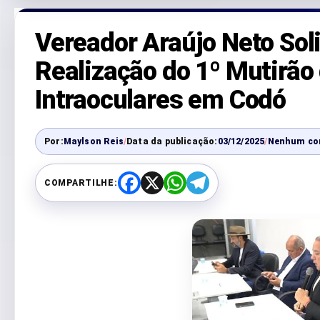
Vereador Araújo Neto Sol
Realização do 1º Mutirão
Intraoculares em Codó
Por:
Maylson Reis
/
Data da publicação:
03/12/2025
/
Nenhum co
COMPARTILHE:
F
X
W
T
a
h
e
c
a
l
e
t
e
b
s
g
o
A
r
o
p
a
k
p
m