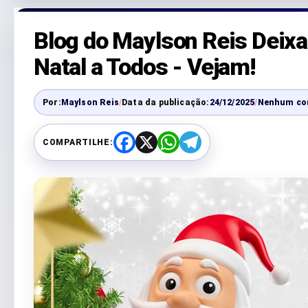
Blog do Maylson Reis Dei
Natal a Todos - Vejam!
Por:
Maylson Reis
/
Data da publicação:
24/12/2025
/
Nenhum co
COMPARTILHE:
F
X
W
T
a
h
e
c
a
l
e
t
e
b
s
g
o
A
r
o
p
a
k
p
m