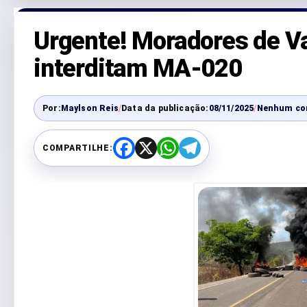
Urgente! Moradores de 
interditam MA-020
Por:
Maylson Reis
/
Data da publicação:
08/11/2025
/
Nenhum co
COMPARTILHE:
F
X
W
T
a
h
e
c
a
l
e
t
e
b
s
g
o
A
r
o
p
a
k
p
m