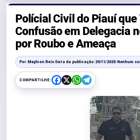
Polícial Civil do Piauí qu
Confusão em Delegacia n
por Roubo e Ameaça
Por:
Maylson Reis
/
Data da publicação:
29/11/2025
/
Nenhum co
COMPARTILHE:
F
X
W
T
a
h
e
c
a
l
e
t
e
b
s
g
o
A
r
o
p
a
k
p
m