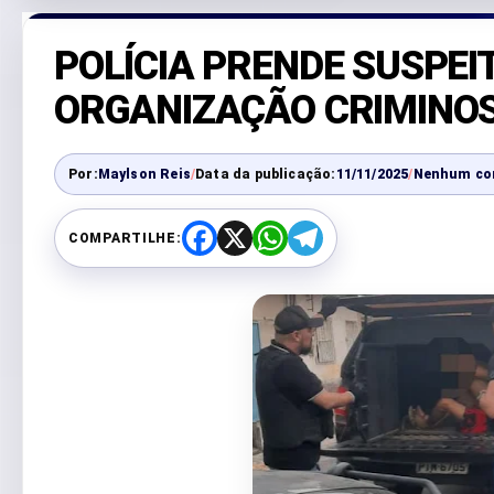
POLÍCIA PRENDE SUSPEI
ORGANIZAÇÃO CRIMINO
Por:
Maylson Reis
/
Data da publicação:
11/11/2025
/
Nenhum co
COMPARTILHE:
F
X
W
T
a
h
e
c
a
l
e
t
e
b
s
g
o
A
r
o
p
a
k
p
m