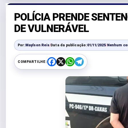
POLÍCIA PRENDE SENTE
DE VULNERÁVEL
Por:
Maylson Reis
/
Data da publicação:
01/11/2025
/
Nenhum co
COMPARTILHE:
F
X
W
T
a
h
e
c
a
l
e
t
e
b
s
g
o
A
r
o
p
a
k
p
m