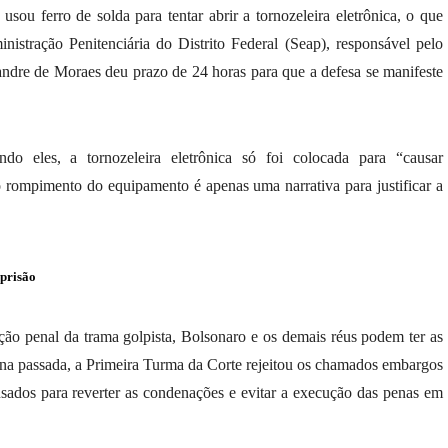
usou ferro de solda para tentar abrir a tornozeleira eletrônica, o que
nistração Penitenciária do Distrito Federal (Seap), responsável pelo
dre de Moraes deu prazo de 24 horas para que a defesa se manifeste
o eles, a tornozeleira eletrônica só foi colocada para “causar
 rompimento do equipamento é apenas uma narrativa para justificar a
 prisão
ção penal da trama golpista, Bolsonaro e os demais réus podem ter as
a passada, a Primeira Turma da Corte rejeitou os chamados embargos
usados para reverter as condenações e evitar a execução das penas em