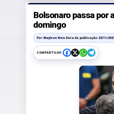
Bolsonaro passa por a
domingo
Por:
Maylson Reis
/
Data da publicação:
23/11/202
COMPARTILHE:
F
X
W
T
a
h
e
c
a
l
e
t
e
b
s
g
o
A
r
o
p
a
k
p
m