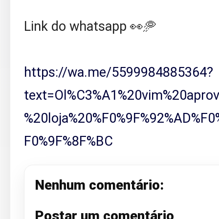
Link do whatsapp 👀🥏
https://wa.me/5599984885364?
text=Ol%C3%A1%20vim%20aprov
%20loja%20%F0%9F%92%AD%F
F0%9F%8F%BC
Nenhum comentário:
Postar um comentário