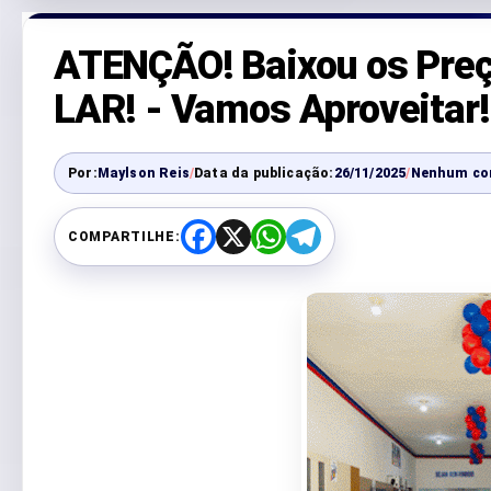
ATENÇÃO! Baixou os Pre
LAR! - Vamos Aproveitar!
Por:
Maylson Reis
/
Data da publicação:
26/11/2025
/
Nenhum co
COMPARTILHE:
F
X
W
T
a
h
e
c
a
l
e
t
e
b
s
g
o
A
r
o
p
a
k
p
m