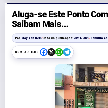
Aluga-se Este Ponto Come
Saibam Mais...
Por:
Maylson Reis
/
Data da publicação:
20/11/2025
/
Nenhum co
COMPARTILHE:
F
X
W
T
a
h
e
c
a
l
e
t
e
b
s
g
o
A
r
o
p
a
k
p
m