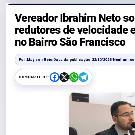
Vereador Ibrahim Neto so
redutores de velocidade 
no Bairro São Francisco
Por:
Maylson Reis
/
Data da publicação:
22/10/2025
/
Nenhum co
COMPARTILHE:
F
X
W
T
a
h
e
c
a
l
e
t
e
b
s
g
o
A
r
o
p
a
k
p
m