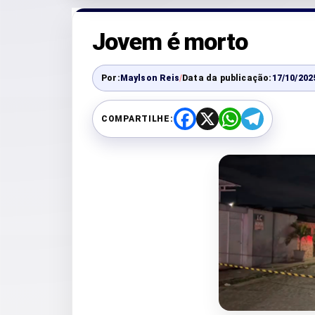
Jovem é morto
Por:
Maylson Reis
/
Data da publicação:
17/10/202
COMPARTILHE:
F
X
W
T
a
h
e
c
a
l
e
t
e
b
s
g
o
A
r
o
p
a
k
p
m