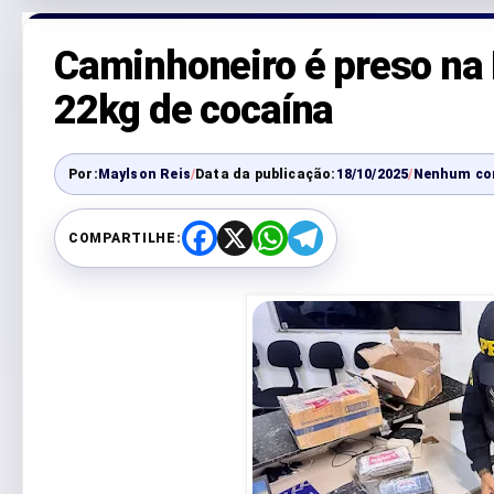
Caminhoneiro é preso na
22kg de cocaína
Por:
Maylson Reis
/
Data da publicação:
18/10/2025
/
Nenhum co
COMPARTILHE:
F
X
W
T
a
h
e
c
a
l
e
t
e
b
s
g
o
A
r
o
p
a
k
p
m