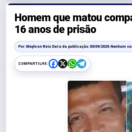
Homem que matou compan
16 anos de prisão
Por:
Maylson Reis
/
Data da publicação:
05/09/2025
/
Nenhum co
COMPARTILHE:
F
X
W
T
a
h
e
c
a
l
e
t
e
b
s
g
o
A
r
o
p
a
k
p
m