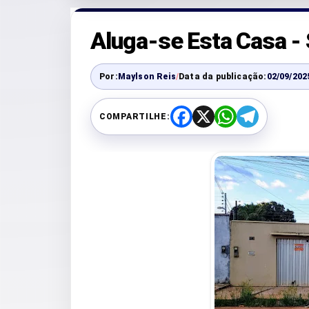
Aluga-se Esta Casa - 
Por:
Maylson Reis
/
Data da publicação:
02/09/202
COMPARTILHE:
F
X
W
T
a
h
e
c
a
l
e
t
e
b
s
g
o
A
r
o
p
a
k
p
m