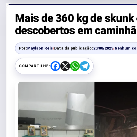
Mais de 360 kg de skunk 
descobertos em caminhã
Por:
Maylson Reis
/
Data da publicação:
20/08/2025
/
Nenhum co
COMPARTILHE:
F
X
W
T
a
h
e
c
a
l
e
t
e
b
s
g
o
A
r
o
p
a
k
p
m