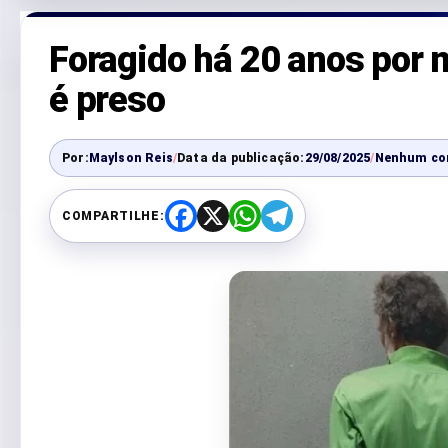
Foragido há 20 anos por
é preso
Por:
Maylson Reis
/
Data da publicação:
29/08/2025
/
Nenhum co
COMPARTILHE:
F
X
W
T
a
h
e
c
a
l
e
t
e
b
s
g
o
A
r
o
p
a
k
p
m