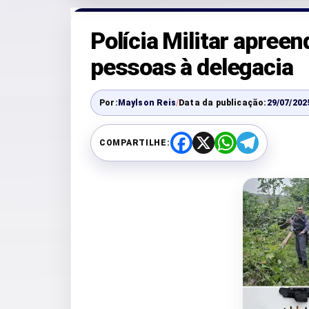
Polícia Militar apree
pessoas à delegacia
Por:
Maylson Reis
/
Data da publicação:
29/07/202
COMPARTILHE:
F
X
W
T
a
h
e
c
a
l
e
t
e
b
s
g
o
A
r
o
p
a
k
p
m