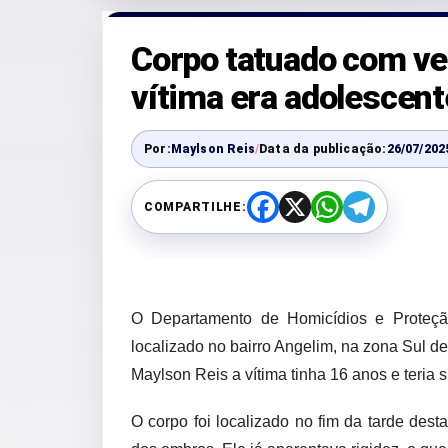
Corpo tatuado com vers
vítima era adolescent
Por:
Maylson Reis
/
Data da publicação:
26/07/202
COMPARTILHE:
F
X
W
T
a
h
e
c
a
l
e
t
e
b
s
g
o
A
r
o
p
a
O Departamento de Homicídios e Proteç
k
p
m
localizado no bairro Angelim, na zona Sul 
Maylson Reis a vítima tinha 16 anos e teria 
O corpo foi localizado no fim da tarde dest