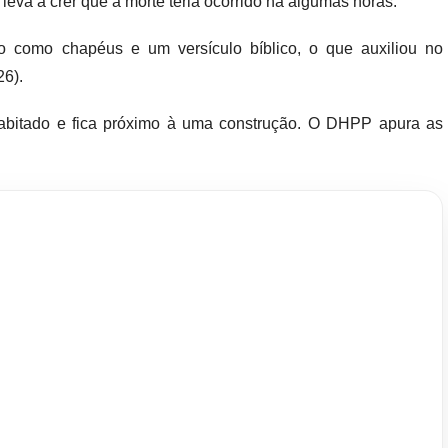
 leva a crer que a morte teria ocorrido há algumas horas.
o como chapéus e um versículo bíblico, o que auxiliou no
26).
habitado e fica próximo à uma construção. O DHPP apura as