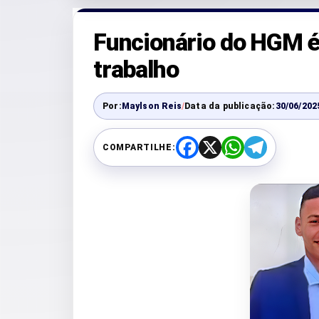
Funcionário do HGM é
trabalho
Por:
Maylson Reis
/
Data da publicação:
30/06/202
COMPARTILHE:
F
X
W
T
a
h
e
c
a
l
e
t
e
b
s
g
o
A
r
o
p
a
k
p
m