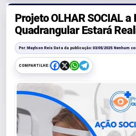
Projeto OLHAR SOCIAL a I
Quadrangular Estará Real
Por:
Maylson Reis
/
Data da publicação:
03/05/2025
/
Nenhum co
COMPARTILHE:
F
X
W
T
a
h
e
c
a
l
e
t
e
b
s
g
o
A
r
o
p
a
k
p
m