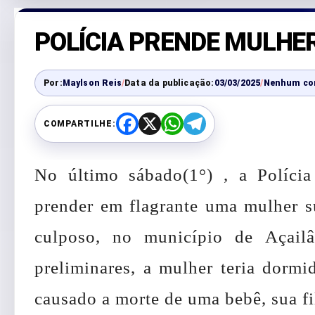
POLÍCIA PRENDE MULHE
Por:
Maylson Reis
/
Data da publicação:
03/03/2025
/
Nenhum co
COMPARTILHE:
F
X
W
T
a
h
e
c
a
l
e
t
e
No último sábado(1°) , a Políci
b
s
g
o
A
r
o
p
a
prender em flagrante uma mulher s
k
p
m
culposo, no município de Açail
preliminares, a mulher teria dormi
causado a morte de uma bebê, sua fil